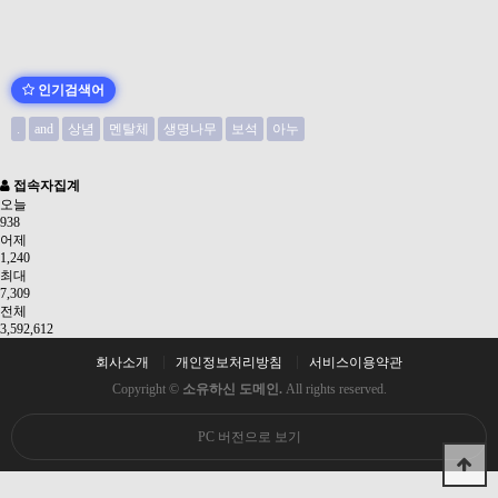
인기검색어
.
and
상념
멘탈체
생명나무
보석
아누
접속자집계
오늘
938
어제
1,240
최대
7,309
전체
3,592,612
회사소개
개인정보처리방침
서비스이용약관
Copyright ©
소유하신 도메인.
All rights reserved.
PC 버전으로 보기